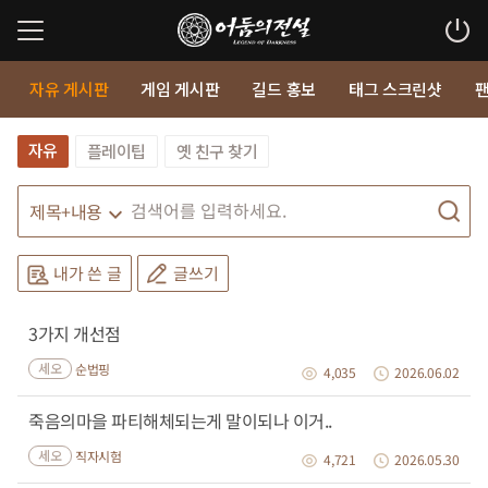
자유 게시판
게임 게시판
길드 홍보
태그 스크린샷
자유
플레이팁
옛 친구 찾기
내가 쓴 글
글쓰기
3가지 개선점
세오
순법핑
4,035
2026.06.02
죽음의마을 파티해체되는게 말이되나 이거..
세오
직자시험
4,721
2026.05.30