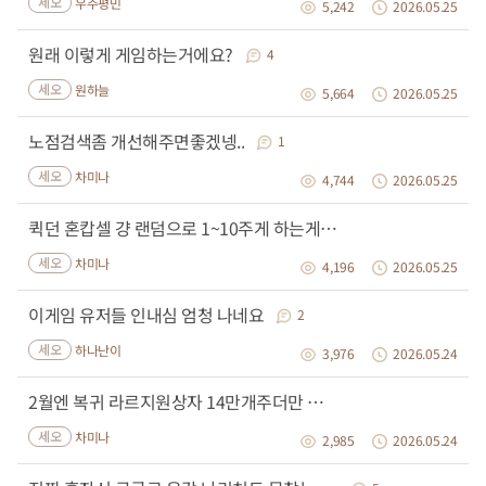
세오
우주평민
5,242
2026.05.25
원래 이렇게 게임하는거에요?
4
세오
원하늘
5,664
2026.05.25
노점검색좀 개선해주면좋겠넹..
1
세오
차미나
4,744
2026.05.25
퀵던 혼캅셀 걍 랜덤으로 1~10주게 하는게 낫지않나
세오
차미나
4,196
2026.05.25
이게임 유저들 인내심 엄청 나네요
2
세오
하나난이
3,976
2026.05.24
2월엔 복귀 라르지원상자 14만개주더만 이번엔 28만개를주네..
세오
차미나
2,985
2026.05.24