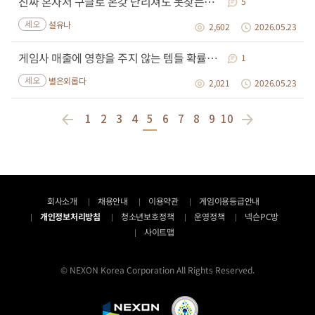
진짜 혼자서 구글로 온갖 난리쳐도 못찾는거 질문좀 드립니다
5
세오
설유나
2,602
2026.05.23
게임사 매출에 영향을 주지 않는 템들 확률 수정해조요!
1
세오
별은외롭다
2,021
2026.05.23
1
2
3
4
5
6
7
8
9
10
회사소개
채용안내
이용약관
게임이용등급안내
개인정보처리방침
청소년보호정책
운영정책
넥슨PC방
사이트맵
© NEXON Korea Corporation All Rights Reserved.