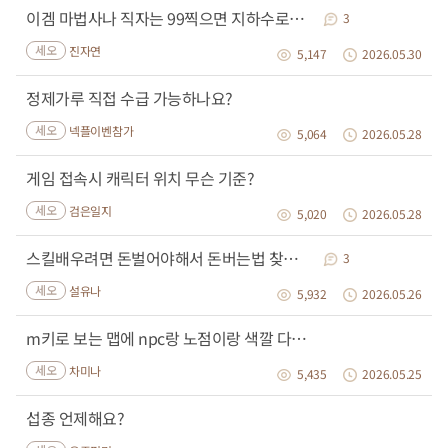
이겜 마법사나 직자는 99찍으면 지하수로에서
3
세오
진자연
5,147
2026.05.30
정제가루 직접 수급 가능하나요?
세오
넥플이벤참가
5,064
2026.05.28
게임 접속시 캐릭터 위치 무슨 기준?
세오
검은일지
5,020
2026.05.28
스킬배우려면 돈벌어야해서 돈버는법 찾아서 템 먹었는데요
3
세오
설유나
5,932
2026.05.26
m키로 보는 맵에 npc랑 노점이랑 색깔 다르게해야되는거아닌가..
세오
차미나
5,435
2026.05.25
섭종 언제해요?