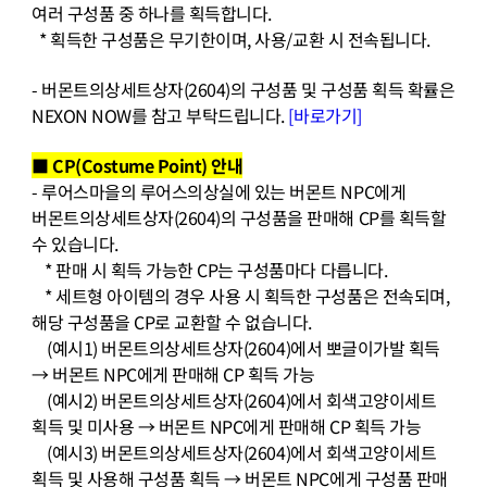
여러 구성품 중 하나를 획득합니다
.
*
획득한 구성품은 무기한이며
,
사용
/
교환 시 전속됩니다
.
-
버몬트의상세트상자
(2604)
의 구성품 및 구성품 획득 확률은
NEXON NOW
를 참고 부탁드립니다
.
[바로가기]
■
CP(Costume Point)
안내
-
루어스마을의 루어스의상실에 있는 버몬트
NPC
에게
버몬트의상세트상자
(2604)
의 구성품을 판매해
CP
를 획득할
수 있습니다
.
*
판매 시 획득 가능한
CP
는 구성품마다 다릅니다
.
*
세트형 아이템의 경우 사용 시 획득한 구성품은 전속되며
,
해당 구성품을
CP
로 교환할 수 없습니다
.
(
예시
1)
버몬트의상세트상자
(2604)
에서 뽀글이가발 획득
→
버몬트
NPC
에게 판매해
CP
획득 가능
(
예시
2)
버몬트의상세트상자
(2604)
에서 회색고양이세트
획득 및 미사용
→
버몬트
NPC
에게 판매해
CP
획득 가능
(
예시
3)
버몬트의상세트상자
(2604)
에서 회색고양이세트
획득 및 사용해 구성품 획득
→
버몬트
NPC
에게 구성품 판매