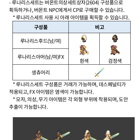
-
루나리스세트는 버몬트의상세트상자
(2604)
구성품으로
획득하거나
,
버몬트
NPC
에게서
CP
로 구매할 수 있습니다
.
*
루나리스세트 사용 시 아래 아이템을 획득할 수 있습니다
.
구성품
비고
루나리스후드
(
남
/
여
)
루나리스아머
(
남
/
여
)FX
흰색
검정색
생츄어리
*
루나리스세트 구성품은 거래가 가능하며
,
데스페널티가
적용되고
, FX
아이템은 염색이 가능합니다
.
*
모자
,
의상
,
무기 아이템은 각 외형 부위에 착용되며
,
도안
추출이 가능합니다
.