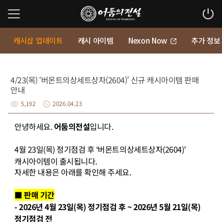
캐시샵 업데이트
캐시 아이템
Nexon Now
추가 정보
4/23(목) ‘버몬트의상세트상자(2604)’ 신규 캐시아이템 판매
안내
5,192
2026.04.23
안녕하세요
.
어둠의전설
입니다
.
4
월
23
일
(
목
)
정기점검 후
‘
버몬트의상세트상자
(2604)’
캐시아이템이 출시됩니다
.
자세한 내용은 아래를 확인해 주세요
.
■ 판매 기간
- 2026
년
4
월
23
일
(
목
)
정기점검 후
~ 2026
년
5
월
21
일
(
목
)
정기점검 전