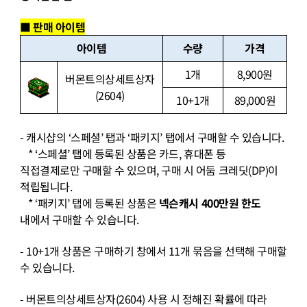
■ 판매 아이템
아이템
수량
가격
1
개
8,900
원
버몬트의상세트상자
(2604)
10+1
개
89,000
원
-
캐시샵의
‘
스페셜
’
탭과
‘
패키지
’
탭에서 구매할 수 있습니다
.
* ‘
스페셜
’
탭에 등록된 상품은 카드
,
휴대폰 등
직접결제로만 구매할 수 있으며
,
구매 시 어둠 크레딧
(DP)
이
적립됩니다
.
* ‘
패키지
’
탭에 등록된 상품은
넥슨캐시
400
만원 한도
내에서 구매할 수 있습니다
.
- 10+1
개 상품은 구매하기 창에서
11
개 묶음을 선택해 구매할
수 있습니다
.
-
버몬트의상세트상자
(2604)
사용 시 정해진 확률에 따라