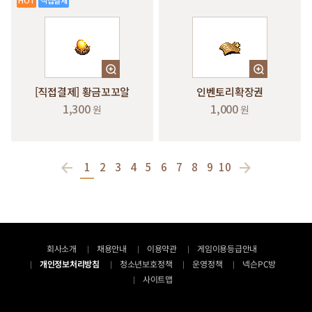
[직접결제] 황금꼬꼬알
인벤토리확장권
1,300
1,000
원
원
1
2
3
4
5
6
7
8
9
10
회사소개
채용안내
이용약관
게임이용등급안내
개인정보처리방침
청소년보호정책
운영정책
넥슨PC방
사이트맵