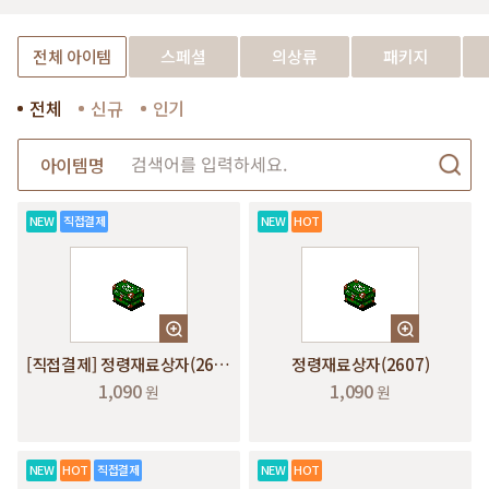
전체 아이템
스페셜
의상류
패키지
전체
신규
인기
아이템명
NEW
직접결제
NEW
HOT
[직접결제] 정령재료상자(2607)
정령재료상자(2607)
1,090
1,090
원
원
NEW
HOT
직접결제
NEW
HOT