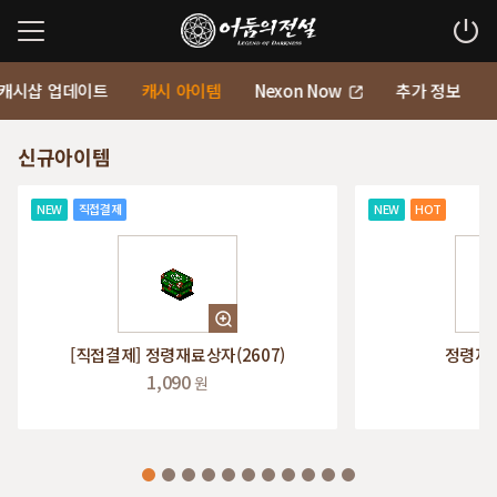
캐시샵 업데이트
캐시 아이템
Nexon Now
추가 정보
신규아이템
NEW
직접결제
NEW
HOT
[직접결제] 정령재료상자(2607)
정령재료
1,090
1
원