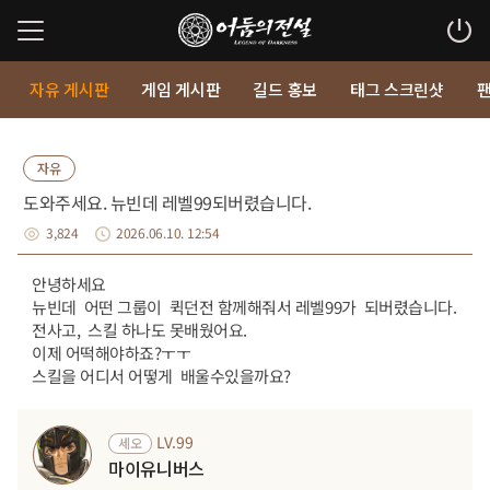
자유 게시판
게임 게시판
길드 홍보
태그 스크린샷
자유
도와주세요. 뉴빈데 레벨99되버렸습니다.
3,824
2026.06.10. 12:54
안녕하세요
뉴빈데 어떤 그룹이 퀵던전 함께해줘서 레벨99가 되버렸습니다.
전사고, 스킬 하나도 못배웠어요.
이제 어떡해야하죠?ㅜㅜ
스킬을 어디서 어떻게 배울수있을까요?
LV.99
세오
마이유니버스