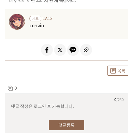
내 추억이 이런 꼬라지 된 게 속상하다.
LV.12
세오
corrain
목록
0
0
/250
등록