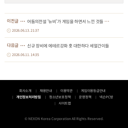
어
둠의전설 '뉴비'가 게임을 하면서 느낀 것들 요약
이전글
2026.06.13. 21:37
다음글
신규 장비에 에테르강화 훗 대한하다 세얼간이들
2026.06.11. 14:35
회사소개
채용안내
이용약관
게임이용등급안내
개인정보처리방침
청소년보호정책
운영정책
넥슨PC방
사이트맵
© NEXON Korea Corporation All Rights Reserved.