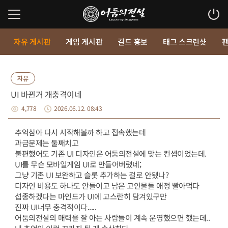
자유 게시판
게임 게시판
길드 홍보
태그 스크린샷
자유
UI 바뀐거 개충격이네
4,778
2026.06.12. 08:43
추억삼아 다시 시작해볼까 하고 접속했는데
과금문제는 둘째치고
불편했어도 기존 UI 디자인은 어둠의전설에 맞는 컨셉이었는데.
UI를 무슨 모바일게임 UI로 만들어버렸네;
그냥 기존 UI 보완하고 슬롯 추가하는 걸로 안됐나?
디자인 비용도 하나도 안들이고 남은 고인물들 애정 빨아먹다
섭종하겠다는 마인드가 UI에 고스란히 담겨있구만
진짜 UI너무 충격적이다.....
어둠의전설의 매력을 잘 아는 사람들이 계속 운영했으면 했는데..