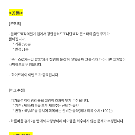
<
공통
>
[
콘텐츠
]
-
블러드백작의결계 맵에서 강한블러드조나단백작 몬스터의 출현 주기가
짧아집니다
.
*
기존
: 90
분
*
변경
: 1
분
- ‘
솜누스로가는길
-
발록
’
에서
‘
절망의 불길
’
에 닿았을 때 그룹 상태가 아니면 코마없이
사망하도록 변경됩니다
.
- ‘
화이트데이 이벤트
’
가 종료됩니다
.
[
버그 수정
]
-
기가포션 아이템의 툴팁 설명이 효과에 맞게 수정됩니다
.
*
기존
:
체력
/
마력을 모두 채워주는 신비한 물약
*
변경
: HP/MP
를 동시에 회복하는 신비한 물약
(
최대 회복 수치
: 100
만
)
-
화론마을 흉가
2
층 맵에서 파랑항아리 아이템을 회수하지 않는 문제가 수정됩니다
.