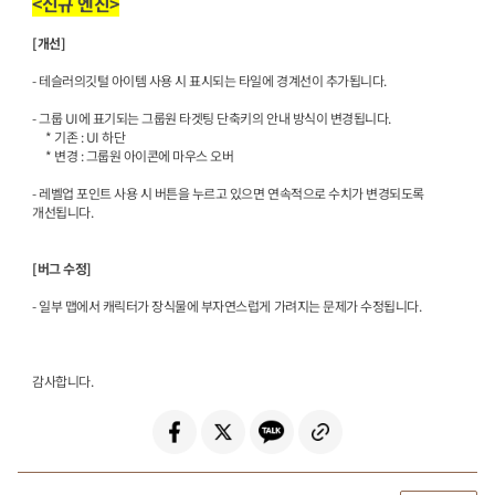
<
신규 엔진
>
[
개선
]
-
테슬러의깃털 아이템 사용 시 표시되는 타일에 경계선이 추가됩니다
.
-
그룹
UI
에 표기되는 그룹원 타겟팅 단축키의 안내 방식이 변경됩니다
.
*
기존
: UI
하단
*
변경
:
그룹원 아이콘에 마우스 오버
-
레벨업 포인트 사용 시 버튼을 누르고 있으면 연속적으로 수치가 변경되도록
개선됩니다
.
[
버그 수정
]
-
일부 맵에서 캐릭터가 장식물에 부자연스럽게 가려지는 문제가 수정됩니다
.
감사합니다
.