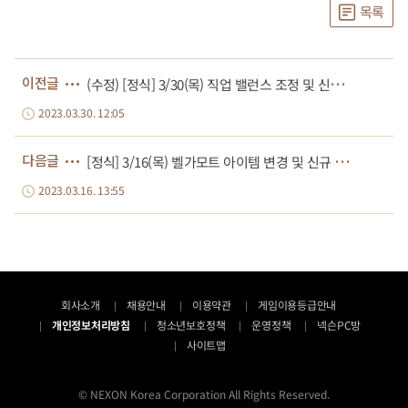
목록
(
수정) [정식] 3/30(목) 직업 밸런스 조정 및 신규 캐시아이템 판매 등
이전글
2023.03.30. 12:05
[
정식] 3/16(목) 벨가모트 아이템 변경 및 신규 엔진 내 정보 창 개선 등
다음글
2023.03.16. 13:55
회사소개
채용안내
이용약관
게임이용등급안내
개인정보처리방침
청소년보호정책
운영정책
넥슨PC방
사이트맵
© NEXON Korea Corporation All Rights Reserved.