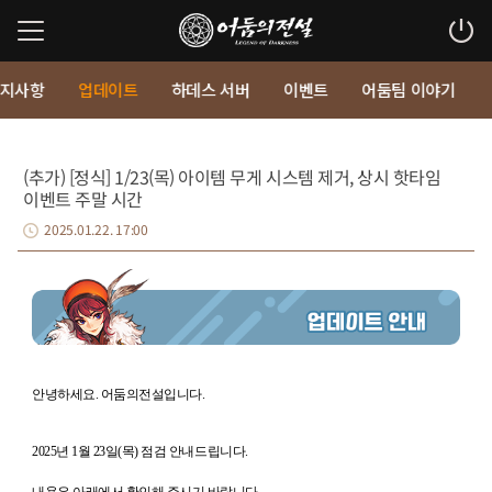
지사항
업데이트
하데스 서버
이벤트
어둠팀 이야기
(추가) [정식] 1/23(목) 아이템 무게 시스템 제거, 상시 핫타임
이벤트 주말 시간
2025.01.22. 17:00
안녕하세요
.
어둠의전설입니다
.
2025
년
1
월
23
일
(
목
)
점검 안내드립니다
.