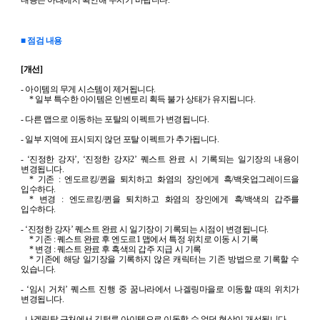
내용은 아래에서 확인해 주시기 바랍니다
.
■ 점검 내용
[
개선
]
-
아이템의 무게 시스템이 제거됩니다
.
*
일부 특수한 아이템은 인벤토리 획득 불가 상태가 유지됩니다
.
-
다른 맵으로 이동하는 포탈의 이펙트가 변경됩니다
.
-
일부 지역에 표시되지 않던 포탈 이펙트가 추가됩니다
.
- ‘
진정한 강자
’, ‘
진정한 강자
2’
퀘스트 완료 시 기록되는 일기장의 내용이
변경됩니다
.
*
기존
:
엔도르킹
/
퀸을 퇴치하고 화염의 장인에게 흑
/
백옷업그레이드을
입수하다
.
*
변경
:
엔도르킹
/
퀸을 퇴치하고 화염의 장인에게 흑
/
백색의 갑주를
입수하다
.
- ‘
진정한 강자
’
퀘스트 완료 시 일기장이 기록되는 시점이 변경됩니다
.
*
기존
:
퀘스트 완료 후 엔도르
1
맵에서 특정 위치로 이동 시 기록
*
변경
:
퀘스트 완료 후 흑색의 갑주 지급 시 기록
*
기존에 해당 일기장을 기록하지 않은 캐릭터는 기존 방법으로 기록할 수
있습니다
.
- ‘
임시 거처
’
퀘스트 진행 중 꿈나라에서 나겔링마을로 이동할 때의 위치가
변경됩니다
.
-
나겔링탑 근처에서 깃털류 아이템으로 이동할 수 없던 현상이 개선됩니다
.