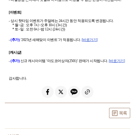
[
이벤트
]
-
상시 핫타임 이벤트가 주말에는
24
시간 동안 적용되도록 변경됩니다
.
*
월
~
금
:
오후
7
시
~
오후
10
시
(3
시간
)
*
토
~
일
:
오전
0
시
~
밤
12
시
(24
시간
)
-
(
추가
)
‘2025
년 새해맞이 이벤트
’
가 적용됩니다
.
[
바로가기
]
[
캐시샵
]
-
(
추가
)
신규 캐시아이템
‘
마도코어상자
(2501)’
판매가 시작됩니다
.
[
바로가기
]
감사합니다
.
목록