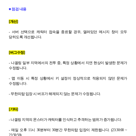
■ 점검 내용
[
개선
]
-
서버 선택으로 캐릭터 접속을 종료할 경우
,
열려있던 메시지 창이 모두
닫히도록 개선됩니다
.
[
버그수정
]
-
나겔링 일부 지역에서의 전투 중
,
특정 상황에서 지연 현상이 발생한 문제가
수정됩니다
.
-
맵 이동 시 특정 상황에서 키 설정이 정상적으로 적용되지 않던 문제가
수정됩니다
.
-
무한의탑 입장 시 버프가 해제되지 않는 문제가 수정됩니다
.
[
기타
]
-
나겔링 지역의 몬스터가 캐릭터를 인식하고 추격하는 범위가 증가됩니다
.
-
매일 오후
11
시
30
분부터
30
분간 무한의탑 입장이 제한됩니다
. (23:30:00 ~
23:59:59)