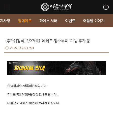
지사항
업데이트
하데스 서버
이벤트
어둠팀 이야기
(추가) [정식] 3/27(목) ‘에테르 정수부여’ 기능 추가 등
2025.03.26. 17:04
안녕하세요
.
어둠의전설입니다
.
2025
년
3
월
27
일
(
목
)
점검 안내드립니다
.
내용은 아래에서 확인해 주시기 바랍니다
.