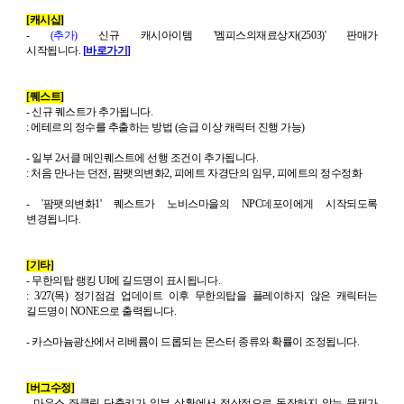
[
캐시샵
]
-
(
추가
)
신규 캐시아이템
'
멤피스의재료상자
(2503)'
판매가
시작됩니다
.
[
바로가기
]
[
퀘스트
]
-
신규 퀘스트가 추가됩니다
.
:
에테르의 정수를 추출하는 방법
(
승급 이상 캐릭터 진행 가능
)
-
일부
2
서클 메인퀘스트에 선행 조건이 추가됩니다
.
:
처음 만나는 던전
,
팜팻의변화
2,
피에트 자경단의 임무
,
피에트의 정수정화
- '
팜팻의변화
1'
퀘스트가 노비스마을의
NPC
데포이에게 시작되도록
변경됩니다
.
[
기타
]
-
무한의탑 랭킹
UI
에 길드명이 표시됩니다
.
: 3/27(
목
)
정기점검 업데이트 이후 무한의탑을 플레이하지 않은 캐릭터는
길드명이
NONE
으로 출력됩니다
.
-
카스마늄광산에서 리베륨이 드롭되는 몬스터 종류와 확률이 조정됩니다
.
[
버그수정
]
-
마우스 좌클릭 단축키가 일부 상황에서 정상적으로 동작하지 않는 문제가