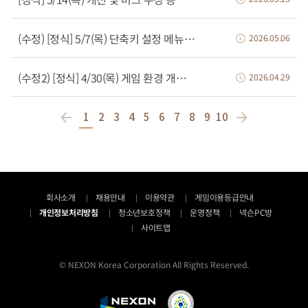
(수정) [정식] 5/7(목) 단축키 설정 메뉴 추가 등
2026.05.06
(수정2) [정식] 4/30(목) 게임 환경 개선 및 핫타임 이벤트 진행 등
2026.04.29
1
2
3
4
5
6
7
8
9
10
회사소개
채용안내
이용약관
게임이용등급안내
개인정보처리방침
청소년보호정책
운영정책
넥슨PC방
사이트맵
© NEXON Korea Corporation All Rights Reserved.