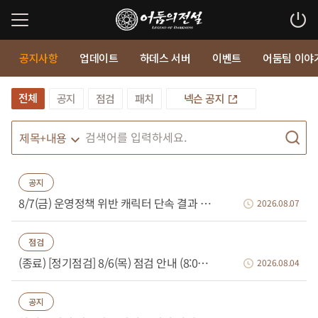
공지사항
업데이트
하데스 서버
이벤트
어둠팀 이야
전체
공지
점검
패치
넥슨 공지
공지
8/7(금) 운영정책 위반 캐릭터 단속 결과 안내
2026.08.07
점검
(종료) [정기점검] 8/6(목) 점검 안내 (8:00~8:47)
2026.08.04
공지