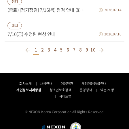
점검
(종료) [정기점검] 7/16(목) 점검 안내 (8:00~8:40)
2026.07.14
패치
7/10(금) 수정된 현상 안내
2026.07.10
1
2
3
4
5
6
7
8
9
10
회사소개
채용안내
이용약관
게임이용등급안내
개인정보처리방침
청소년보호정책
운영정책
넥슨PC방
사이트맵
© NEXON Korea Corporation All Rights Reserved.